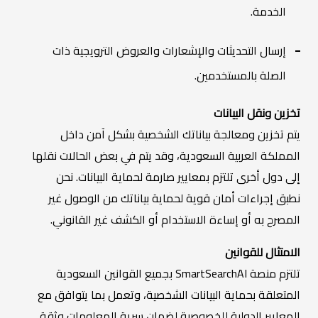
الخدمة.
إرسال التحديثات والإشعارات والعروض الترويجية ذات
الصلة بالمستخدمين.
تخزين ونقل البيانات
يتم تخزين ومعالجة بياناتك الشخصية بشكل آمن داخل
المملكة العربية السعودية، وقد يتم في بعض الحالات نقلها
إلى دول أخرى تلتزم بمعايير صارمة لحماية البيانات. نحن
نطبق إجراءات أمان قوية لحماية بياناتك من الوصول غير
المصرح به أو إساءة الاستخدام أو الكشف غير القانوني.
الامتثال للقوانين
تلتزم منصة SmartSearchAI بجميع القوانين السعودية
المتعلقة بحماية البيانات الشخصية، وتعمل بما يتوافق مع
المعايير الدولية للخصوصية لضمان سرية المعلومات وثقة