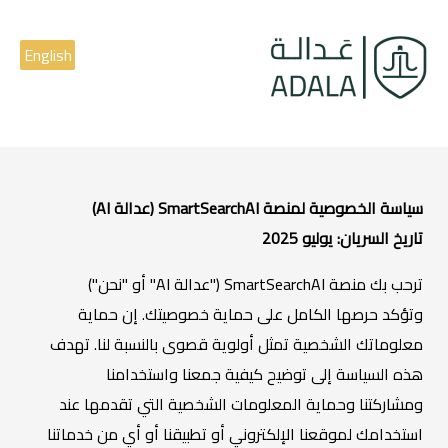
English
سياسة الخصوصية لمنصة SmartSearchAI (عدالة AI)
تاريخ السريان: يوليو 2025
ترحب بك منصة SmartSearchAI ("عدالة AI" أو "نحن")
وتؤكد حرصها الكامل على حماية خصوصيتك. إن حماية
معلوماتك الشخصية تمثل أولوية قصوى بالنسبة لنا. تهدف
هذه السياسة إلى توضيح كيفية جمعنا واستخدامنا
ومشاركتنا وحماية المعلومات الشخصية التي تقدمها عند
استخدامك لموقعنا الإلكتروني أو تطبيقنا أو أي من خدماتنا