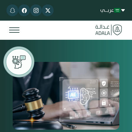
عربــي