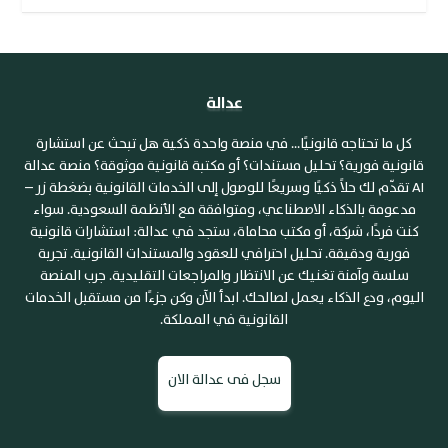
عدالة
كل ما تحتاجه قانونيًا... في منصة واحدة ذكية هل تبحث عن استشارة
قانونية فورية؟ تحليل مستندات؟ أو مكتبة قانونية موثوقة؟ منصة عدالة
AI تقدّم لك حلاً ذكيًا وسريعًا للوصول إلى الخدمات القانونية بضغطة زر –
مدعومة بالذكاء الاصطناعي، ومتوافقة مع الأنظمة السعودية. سواء
كنت فردًا، شركة، أو مكتب محاماة، ستجد في عدالة: استشارات قانونية
فورية ودقيقة. تحليل احترافي للعقود والمستندات القانونية. تجربة
سلسة وآمنة تغنيك عن الانتظار والمراجعات التقليدية. جرب المنصة
اليوم، ودع الذكاء يعمل لصالحك. ابدأ الآن وكن جزءًا من مستقبل الخدمات
القانونية في المملكة.
سجل فى عدالة الان