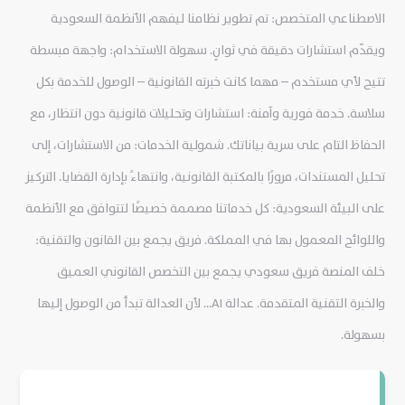
الاصطناعي المتخصص: تم تطوير نظامنا ليفهم الأنظمة السعودية
ويقدّم استشارات دقيقة في ثوانٍ. سهولة الاستخدام: واجهة مبسطة
تتيح لأي مستخدم – مهما كانت خبرته القانونية – الوصول للخدمة بكل
سلاسة. خدمة فورية وآمنة: استشارات وتحليلات قانونية دون انتظار، مع
الحفاظ التام على سرية بياناتك. شمولية الخدمات: من الاستشارات، إلى
تحليل المستندات، مرورًا بالمكتبة القانونية، وانتهاءً بإدارة القضايا. التركيز
على البيئة السعودية: كل خدماتنا مصممة خصيصًا لتتوافق مع الأنظمة
واللوائح المعمول بها في المملكة. فريق يجمع بين القانون والتقنية:
خلف المنصة فريق سعودي يجمع بين التخصص القانوني العميق
والخبرة التقنية المتقدمة. عدالة AI... لأن العدالة تبدأ من الوصول إليها
بسهولة.