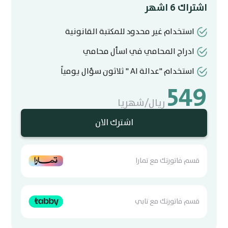
اشتراك 6 اشهر
استخدام غير محدود للمكتبة القانونية
ادراج المحامي في اسأل محامي
استخدام "عدالة AI " ثلاثون سؤال يومياً
549
ريال/شهريا
اشترك الان
قسم فاتورتك مع تمارا
قسم فاتورتك مع تابي