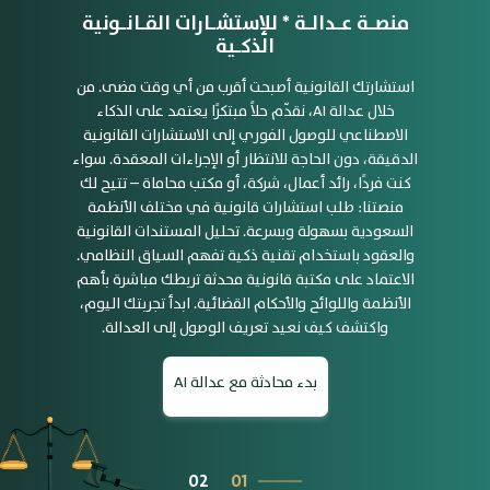
منصـة عـدالـة * للإستشـارات القـانـونية
الذكـية
استشارتك القانونية أصبحت أقرب من أي وقت مضى. من
خلال عدالة AI، نقدّم حلاً مبتكرًا يعتمد على الذكاء
الاصطناعي للوصول الفوري إلى الاستشارات القانونية
الدقيقة، دون الحاجة للانتظار أو الإجراءات المعقدة. سواء
كنت فردًا، رائد أعمال، شركة، أو مكتب محاماة – تتيح لك
منصتنا: طلب استشارات قانونية في مختلف الأنظمة
السعودية بسهولة وبسرعة. تحليل المستندات القانونية
والعقود باستخدام تقنية ذكية تفهم السياق النظامي.
الاعتماد على مكتبة قانونية محدثة تربطك مباشرة بأهم
الأنظمة واللوائح والأحكام القضائية. ابدأ تجربتك اليوم،
واكتشف كيف نعيد تعريف الوصول إلى العدالة.
بدء محادثة مع عدالة AI
02
01