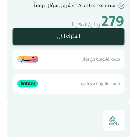
استخدام "عدالة AI " عشرون سؤال يومياً
279
ريال/شهريا
اشترك الان
قسم فاتورتك مع تمارا
قسم فاتورتك مع تابي