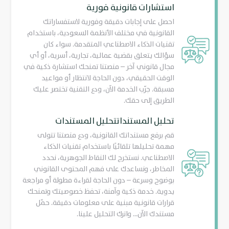
استشارات قانونية فورية
احصل على إجابات دقيقة وفورية لاستفساراتك
القانونية في مختلف الأنظمة السعودية، باستخدام
تقنيات الذكاء الاصطناعي المتقدمة. سواء كان
سؤالك يتعلق بقضية عمالية، تجارية، أسرية، أو أي
مجال قانوني آخر – منصتنا تمنحك استشارة ذكية في
الوقت الحقيقي، دون الحاجة لانتظار أو مواعيد
مسبقة. جرّب الخدمة الآن، ودع التقنية تختصر عليك
الطريق إلى حقك.
تحليل المستنداتتحليل المستندات
قم برفع مستنداتك القانونية، ودع منصتنا تتولى
مهمة تحليلها تلقائيًا باستخدام تقنيات الذكاء
الاصطناعي. نستخرج لك النقاط الجوهرية، نحدد
المخاطر، ونساعدك على فهم المحتوى القانوني
بوضوح وسرعة – دون الحاجة لقراءة مطولة أو مراجعة
يدوية. خدمة ذكية وآمنة، تحفظ خصوصيتك وتمنحك
قرارات قانونية مبنية على معلومات دقيقة. حمّل
مستندك الآن... واترك التحليل علينا.